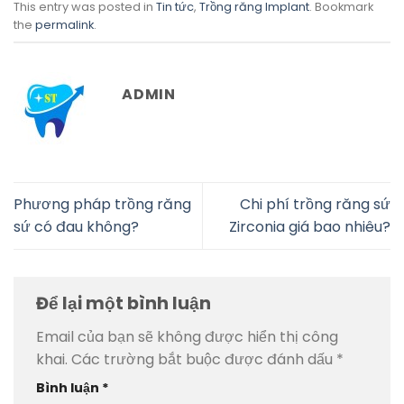
This entry was posted in
Tin tức
,
Trồng răng Implant
. Bookmark
the
permalink
.
ADMIN
Phương pháp trồng răng
Chi phí trồng răng sứ
sứ có đau không?
Zirconia giá bao nhiêu?
Để lại một bình luận
Email của bạn sẽ không được hiển thị công
khai.
Các trường bắt buộc được đánh dấu
*
Bình luận
*