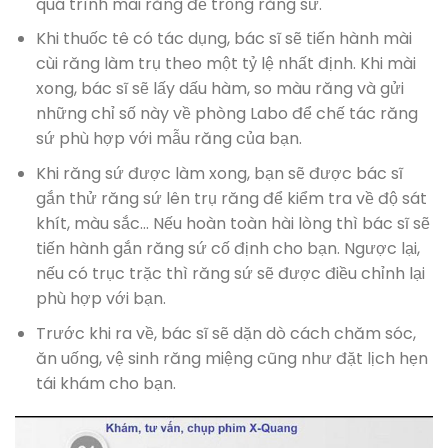
quá trình mài răng để trồng răng sứ.
Khi thuốc tê có tác dụng, bác sĩ sẽ tiến hành mài
cùi răng làm trụ theo một tỷ lệ nhất định. Khi mài
xong, bác sĩ sẽ lấy dấu hàm, so màu răng và gửi
những chỉ số này về phòng Labo để chế tác răng
sứ phù hợp với mẫu răng của bạn.
Khi răng sứ được làm xong, bạn sẽ được bác sĩ
gắn thử răng sứ lên trụ răng để kiểm tra về độ sát
khít, màu sắc… Nếu hoàn toàn hài lòng thì bác sĩ sẽ
tiến hành gắn răng sứ cố định cho bạn. Ngược lại,
nếu có trục trặc thì răng sứ sẽ được điều chỉnh lại
phù hợp với bạn.
Trước khi ra về, bác sĩ sẽ dặn dò cách chăm sóc,
ăn uống, vệ sinh răng miệng cũng như đặt lịch hẹn
tái khám cho bạn.