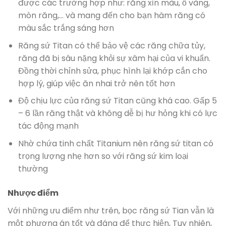
được các trường hợp như: răng xỉn màu, ố vàng,
mòn răng,… và mang đến cho bạn hàm răng có
màu sắc trắng sáng hơn
Răng sứ Titan có thể bảo vệ các răng chữa tủy,
răng đã bị sâu nặng khỏi sự xâm hại của vi khuẩn.
Đồng thời chỉnh sửa, phục hình lại khớp cắn cho
hợp lý, giúp việc ăn nhai trở nên tốt hơn
Độ chịu lực của răng sứ Titan cũng khá cao. Gấp 5
– 6 lần răng thật và không dễ bị hư hỏng khi có lực
tác động mạnh
Nhờ chứa tinh chất Titanium nên răng sứ titan có
trọng lượng nhẹ hơn so với răng sứ kim loại
thường
Nhược điểm
Với những ưu điểm như trên, bọc răng sứ Tian vẫn là
một phương án tốt và đáng để thực hiện, Tuy nhiên,