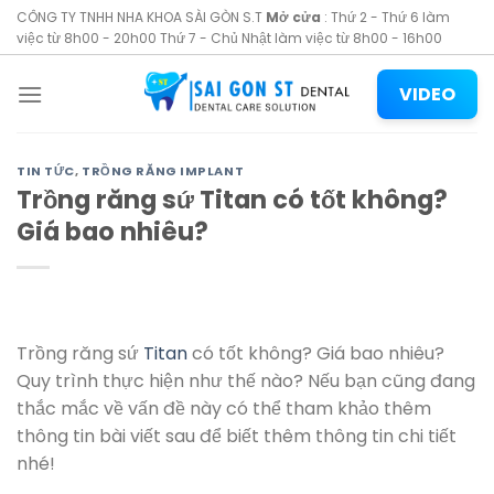
Skip
CÔNG TY TNHH NHA KHOA SÀI GÒN S.T
Mở cửa
: Thứ 2 - Thứ 6 làm
to
việc từ 8h00 - 20h00 Thứ 7 - Chủ Nhật làm việc từ 8h00 - 16h00
content
VIDEO
TIN TỨC
,
TRỒNG RĂNG IMPLANT
Trồng răng sứ Titan có tốt không?
Giá bao nhiêu?
Trồng răng sứ
Titan
có tốt không? Giá bao nhiêu?
Quy trình thực hiện như thế nào? Nếu bạn cũng đang
thắc mắc về vấn đề này có thể tham khảo thêm
thông tin bài viết sau để biết thêm thông tin chi tiết
nhé!