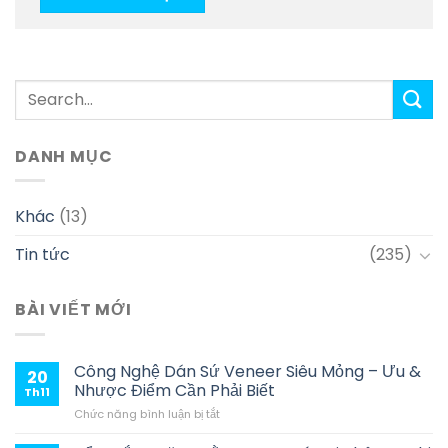
DANH MỤC
Khác
(13)
Tin tức
(235)
BÀI VIẾT MỚI
Công Nghệ Dán Sứ Veneer Siêu Mỏng – Ưu &
20
Nhược Điểm Cần Phải Biết
Th11
ở
Chức năng bình luận bị tắt
Công
Nghệ