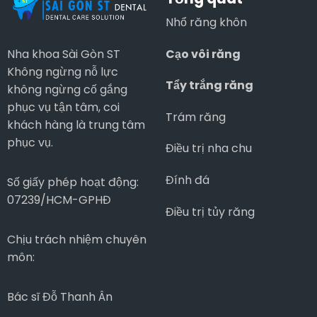
Điều
Sài
Trị
Gòn
Nhổ răng khôn
Tủy
ST
Răng?
Cạo vôi răng
Nha khoa Sài Gòn ST
Không ngừng nỗ lực
Tẩy trắng răng
không ngừng cố gắng
phục vụ tận tâm, coi
Trám răng
khách hàng là trung tâm
phục vụ.
Điều trị nha chu
Đính đá
Số giấy phép hoạt động:
07239/HCM-GPHĐ
Điều trị tủy răng
Chịu trách nhiệm chuyên
môn:
Bác sĩ Đỗ Thanh Ân