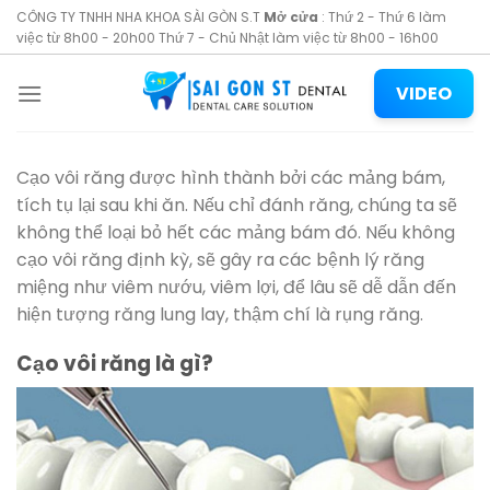
Skip
CÔNG TY TNHH NHA KHOA SÀI GÒN S.T
Mở cửa
: Thứ 2 - Thứ 6 làm
to
việc từ 8h00 - 20h00 Thứ 7 - Chủ Nhật làm việc từ 8h00 - 16h00
content
VIDEO
Cạo vôi răng được hình thành bởi các mảng bám,
tích tụ lại sau khi ăn. Nếu chỉ đánh răng, chúng ta sẽ
không thể loại bỏ hết các mảng bám đó. Nếu không
cạo vôi răng định kỳ, sẽ gây ra các bệnh lý răng
miệng như viêm nướu, viêm lợi, để lâu sẽ dễ dẫn đến
hiện tượng răng lung lay, thậm chí là rụng răng.
Cạo vôi răng là gì?