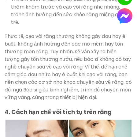
thăm khám trước và cạo vôi răng nhẹ nhàng,
tránh ảnh hưởng đến sức khỏe răng miệng của
trẻ.
Thực tế, cạo vôi răng thường không gây đau hay ê
buốt, không ảnh hưởng đến các mô mềm hay tổn
thương men răng. Tuy nhiên, sẽ vẫn xảy ra hiện
tượng gây tổn thương nướu, nếu bác sĩ không có tay
nghề chuyên sâu về cạo vôi răng. Vì thế, để hạn chế
cảm giác đau nhức hay ê buốt khi cạo vôi răng, bạn
nên chọn các cơ sở nha khoa chuyên sâu về răng, có
đội ngũ Bác sĩ giàu kinh nghiệm, trình độ chuyên môn
vững vàng, cùng trang thiết bị hiện đại.
4. Cách hạn chế vôi tích tụ trên răng