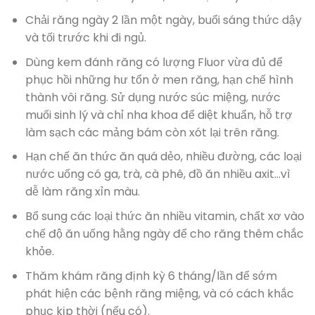
Chải răng ngày 2 lần một ngày, buổi sáng thức dậy
và tối trước khi đi ngủ.
Dùng kem đánh răng có lượng Fluor vừa đủ để
phục hồi những hư tổn ở men răng, hạn chế hình
thành vôi răng. Sử dụng nước súc miệng, nước
muối sinh lý và chỉ nha khoa để diệt khuẩn, hỗ trợ
làm sạch các mảng bám còn xót lại trên răng.
Hạn chế ăn thức ăn quá dẻo, nhiều đường, các loại
nước uống có ga, trà, cà phê, đồ ăn nhiều axit…vì
dễ làm răng xỉn màu.
Bổ sung các loại thức ăn nhiều vitamin, chất xơ vào
chế độ ăn uống hằng ngày để cho răng thêm chắc
khỏe.
Thăm khám răng định kỳ 6 tháng/lần để sớm
phát hiện các bệnh răng miệng, và có cách khắc
phục kịp thời (nếu có).