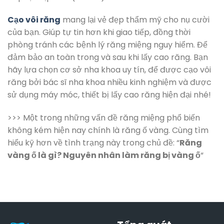
Cạo vôi răng
mang lại vẻ đẹp thẩm mỹ cho nụ cười
của bạn. Giúp tự tin hơn khi giao tiếp, đồng thời
phòng tránh các bệnh lý răng miệng nguy hiểm. Để
đảm bảo an toàn trong và sau khi lấy cao răng. Bạn
hãy lựa chọn cơ sở nha khoa uy tín, để được cạo vôi
răng bởi bác sĩ nha khoa nhiều kinh nghiệm và được
sử dụng máy móc, thiết bị lấy cao răng hiện đại nhé!
>>> Một trong những vấn đề răng miệng phổ biến
không kém hiện nay chính là răng ố vàng. Cùng tìm
hiểu kỹ hơn về tình trạng này trong chủ đề: “
Răng
vàng ố là gì? Nguyên nhân làm răng bị vàng ố
“