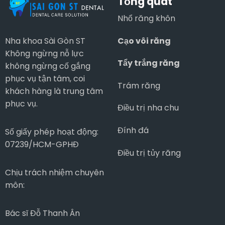
Tổng quát
Nhổ răng khôn
Cạo vôi răng
Nha khoa Sài Gòn ST
Không ngừng nỗ lực
Tẩy trắng răng
không ngừng cố gắng
phục vụ tận tâm, coi
Trám răng
khách hàng là trung tâm
phục vụ.
Điều trị nha chu
Đính đá
Số giấy phép hoạt động:
07239/HCM-GPHĐ
Điều trị tủy răng
Chịu trách nhiệm chuyên
môn:
Bác sĩ Đỗ Thanh Ân