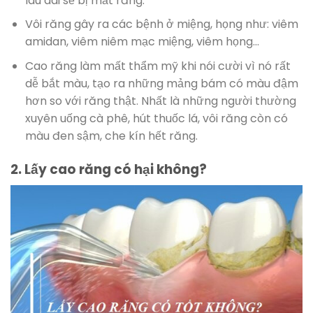
lâu dài sẽ bị mất răng.
Vôi răng gây ra các bệnh ở miệng, họng như: viêm
amidan, viêm niêm mạc miệng, viêm họng…
Cao răng làm mất thẩm mỹ khi nói cười vì nó rất
dễ bắt màu, tạo ra những mảng bám có màu đậm
hơn so với răng thật. Nhất là những người thường
xuyên uống cà phê, hút thuốc lá, vôi răng còn có
màu đen sậm, che kín hết răng.
2. Lấy cao răng có hại không?