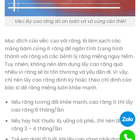
Việc lấy cao răng rất an toàn và vô cùng cần thiết
Mục đích của việc cạo vôi răng, là làm sạch các
mảng bám cứng ở răng để ngăn tình trạng hình
thành vôi răng và các bệnh lý răng miệng nguy hiểm.
Tuy nhiên, không nên làm dụng lấy cao răng quá
nhiều vì răng sẽ bị tổn thương và yếu dần đi. Vì vậy,
chỉ nên lấy cao răng định kỳ hoặc theo chỉ định của
bác sĩ để răng miệng luôn khỏe mạnh.
Nếu răng tương đối khỏe mạnh, cao răng ít thì lấy
cao răng 6 tháng/lần.
Nếu hay hút thuốc lá, uống cà phê,…thì nên lấy cao
răng 3 – 4 tháng/lần.
Trẻ em dưới 10 tuổi, khi lấy cao răng phải được