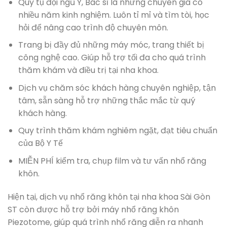
Quy tụ đội ngũ Y, Bác sĩ là những chuyên gia có
nhiều năm kinh nghiệm. Luôn tỉ mỉ và tìm tòi, học
hỏi để nâng cao trình độ chuyên môn.
Trang bị đầy đủ những máy móc, trang thiết bị
công nghệ cao. Giúp hỗ trợ tối đa cho quá trình
thăm khám và điều trị tại nha khoa.
Dịch vụ chăm sóc khách hàng chuyên nghiệp, tận
tâm, sẵn sàng hỗ trợ những thắc mắc từ quý
khách hàng.
Quy trình thăm khám nghiêm ngặt, đạt tiêu chuẩn
của Bộ Y Tế
MIỄN PHÍ kiểm tra, chụp film và tư vấn nhổ răng
khôn.
Hiện tại, dịch vụ nhổ răng khôn tại nha khoa Sài Gòn
ST còn được hỗ trợ bởi máy nhổ răng khôn
Piezotome, giúp quá trình nhổ răng diễn ra nhanh