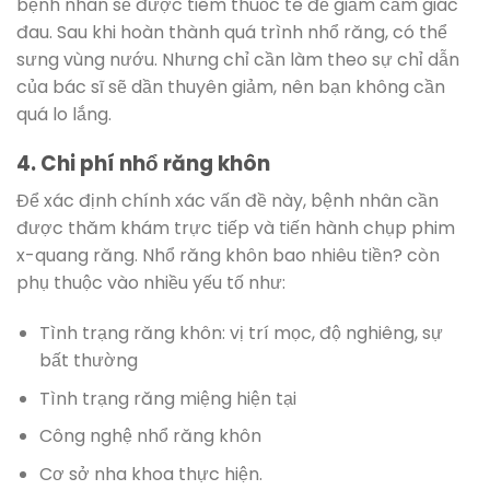
bệnh nhân sẽ được tiêm thuốc tê để giảm cảm giác
đau. Sau khi hoàn thành quá trình nhổ răng, có thể
sưng vùng nướu. Nhưng chỉ cần làm theo sự chỉ dẫn
của bác sĩ sẽ dần thuyên giảm, nên bạn không cần
quá lo lắng.
4. Chi phí nhổ răng khôn
Để xác định chính xác vấn đề này, bệnh nhân cần
được thăm khám trực tiếp và tiến hành chụp phim
x-quang răng. Nhổ răng khôn bao nhiêu tiền? còn
phụ thuộc vào nhiều yếu tố như:
Tình trạng răng khôn: vị trí mọc, độ nghiêng, sự
bất thường
Tình trạng răng miệng hiện tại
Công nghệ nhổ răng khôn
Cơ sở nha khoa thực hiện.