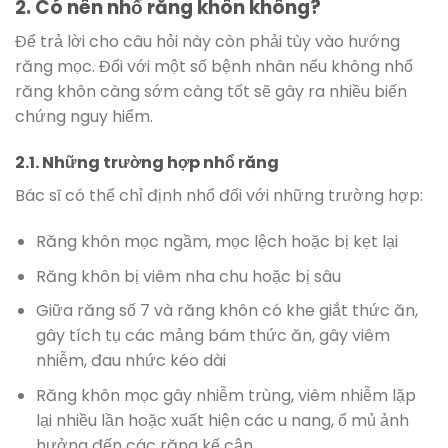
2. Có nên nhổ răng khôn không?
Để trả lời cho câu hỏi này còn phải tùy vào hướng
răng mọc. Đối với một số bệnh nhân nếu không nhổ
răng khôn càng sớm càng tốt sẽ gây ra nhiều biến
chứng nguy hiểm.
2.1. Những trường hợp nhổ răng
Bác sĩ có thể chỉ định nhổ đối với những trường hợp:
Răng khôn mọc ngầm, mọc lệch hoặc bị kẹt lại
Răng khôn bị viêm nha chu hoặc bị sâu
Giữa răng số 7 và răng khôn có khe giắt thức ăn,
gây tích tụ các mảng bám thức ăn, gây viêm
nhiễm, đau nhức kéo dài
Răng khôn mọc gây nhiễm trùng, viêm nhiễm lặp
lại nhiều lần hoặc xuất hiện các u nang, ổ mủ ảnh
hưởng đến các răng kế cận.