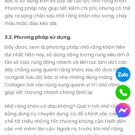
Bác sĩ sử dụng kìm và bẩy để tạo lực nhổ răng khôn.
Phương pháp này giúp tiết kiệm chi phí, nhưng có thể
gây ra sang chấn sau nhổ răng khôn như sưng, chảy
máu hoặc đau kéo dài.
3.2. Phương pháp sử dụng.
Đây được xem là phương pháp nhổ răng khôn hiện
đại nhất hiện nay, sử dụng năng lượng rung siêu âm ở
tần số cao, rung động nhanh và liên tục làm đứt các
dây chằng xung quanh răng khôn, sau đó đưa răng
ra ngoài. Sau đó, bác sĩ nhẹ nhàng dùng màng
Collagen bôi vào vùng xung quanh vị trí nhổ răng
giúp vết thương nhanh chóng lành lại.
Nhổ răng khôn có đau không? Quá trình nhổ răng
bằng dụng cụ chuyên dụng, có độ chính xác cao, hạn
chế tối thiểu những tổn thương không cần thiết đến
các mô mềm lân cận. Ngoài ra, trước khi nhổ răng,