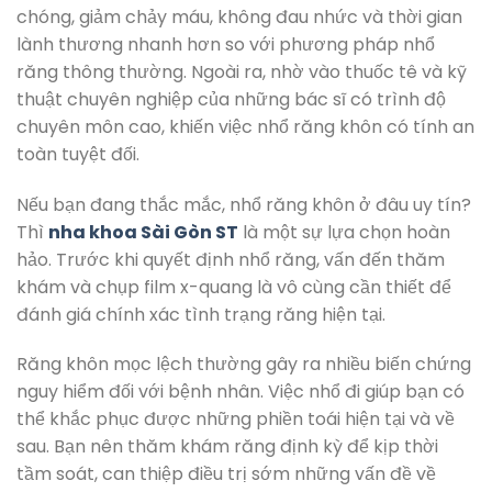
chóng, giảm chảy máu, không đau nhức và thời gian
lành thương nhanh hơn so với phương pháp nhổ
răng thông thường. Ngoài ra, nhờ vào thuốc tê và kỹ
thuật chuyên nghiệp của những bác sĩ có trình độ
chuyên môn cao, khiến việc nhổ răng khôn có tính an
toàn tuyệt đối.
Nếu bạn đang thắc mắc, nhổ răng khôn ở đâu uy tín?
Thì
nha khoa Sài Gòn ST
là một sự lựa chọn hoàn
hảo. Trước khi quyết định nhổ răng, vấn đến thăm
khám và chụp film x-quang là vô cùng cần thiết để
đánh giá chính xác tình trạng răng hiện tại.
Răng khôn mọc lệch thường gây ra nhiều biến chứng
nguy hiểm đối với bệnh nhân. Việc nhổ đi giúp bạn có
thể khắc phục được những phiền toái hiện tại và về
sau. Bạn nên thăm khám răng định kỳ để kịp thời
tầm soát, can thiệp điều trị sớm những vấn đề về