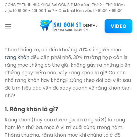
Skip
CÔNG TY TNHH NHA KHOA SÀI GÒN S.T
Mở cửa
: Thứ 2 - Thứ 6 làm
to
việc từ 8h00 - 20h00 Thứ 7 - Chủ Nhật làm việc từ 8h00 - 16h00
content
VIDEO
Theo thống kê, có đến khoảng 70% số người mọc
răng khôn
đều cần phải nhổ, 30% trường hợp còn lại
răng mọc thẳng có thể giữ, không gây ra những biến
chứng nguy hiểm nào. Vậy răng khôn là gì? Có nên
nhổ răng khôn hay không? Cùng theo dõi bài viết sau
để tìm hiểu các vấn đề xoay quanh về răng khôn bạn
nhé!
1. Răng khôn là gì?
Răng khôn (hay còn được gọi là răng số 8) là răng
hàm lớn thứ ba, mọc ở vị trí cuối cùng trong hàm.
Thông thường, răng khôn mọc khi chúng ta ở độ