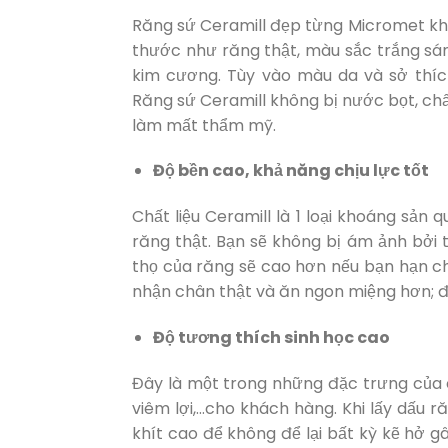
Răng sứ Ceramill đẹp từng Micromet kh
thước như răng thật, màu sắc trắng s
kim cương. Tùy vào màu da và sở thíc
Răng sứ Ceramill không bị nước bọt, ch
làm mất thẩm mỹ.
Độ bền cao, khả năng chịu lực tốt
Chất liệu Ceramill là 1 loại khoáng sản 
răng thật. Bạn sẽ không bị ám ảnh bởi 
thọ của răng sẽ cao hơn nếu bạn hạn ch
nhận chân thật và ăn ngon miệng hơn; đồ
Độ tương thích sinh học cao
Đây là một trong những đặc trưng của c
viêm lợi,…cho khách hàng. Khi lấy dấu 
khít cao để không để lại bất kỳ kẽ hở