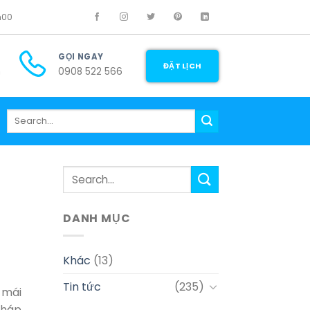
h00
GỌI NGAY
ĐẶT LỊCH
m
0908 522 566
DANH MỤC
Khác
(13)
Tin tức
(235)
 mái
pháp