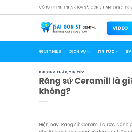
Skip
CÔNG TY TNHH NHA KHOA SÀI GÒN S.T
Mở cửa
: Thứ 
to
content
VIDEO
GIỚI THIỆU
DỊCH VỤ
TIN TỨC
BẢ
PHƯƠNG PHÁP
,
TIN TỨC
Răng sứ Ceramill là gì
không?
Hiện nay, Răng sứ Ceramill được đánh 
cho khách hàng cùng vẻ đẹp tự nhiên nh