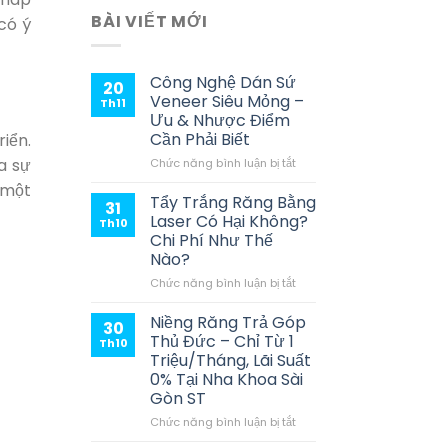
BÀI VIẾT MỚI
có ý
Công Nghệ Dán Sứ
20
Veneer Siêu Mỏng –
Th11
Ưu & Nhược Điểm
Cần Phải Biết
iển.
ở
a sự
Chức năng bình luận bị tắt
Công
 một
Nghệ
Tẩy Trắng Răng Bằng
31
Dán
Laser Có Hại Không?
Th10
Sứ
Chi Phí Như Thế
Veneer
Nào?
Siêu
Mỏng
ở
Chức năng bình luận bị tắt
–
Tẩy
Ưu
Trắng
Niềng Răng Trả Góp
30
&
Răng
Thủ Đức – Chỉ Từ 1
Th10
Nhược
Bằng
Triệu/Tháng, Lãi Suất
Điểm
Laser
0% Tại Nha Khoa Sài
Cần
Có
Gòn ST
Phải
Hại
Biết
Không?
ở
Chức năng bình luận bị tắt
Chi
Niềng