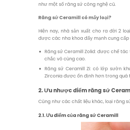
như một số răng sứ công nghệ cũ.
Răng sứ Ceramill có mấy loại?
Hiện nay, nhà sản xuất cho ra đời 2 l
được các nha khoa đẩy mạnh cung cấp 
Răng sứ Ceramill Zolid: được chế tác
chắc vô cùng cao.
Răng sứ Ceramill Zi: có lớp sườn kh
Zirconia được ổn định hơn trong quá 
2. Ưu nhược điểm răng sứ Cerami
Cũng như các chất liệu khác, loại răng 
2.1. Ưu điểm của răng sứ Ceramill