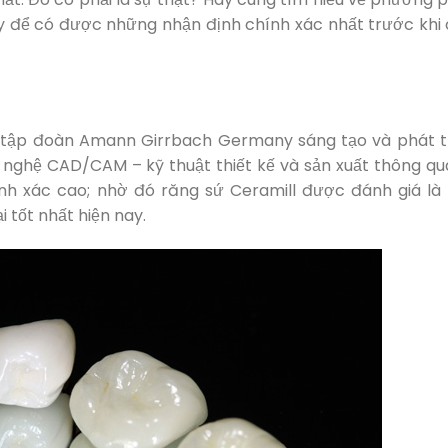
đây để có được những nhận định chính xác nhất trước khi 
o tập đoàn Amann Girrbach Germany sáng tạo và phát tr
 nghệ CAD/CAM – kỹ thuật thiết kế và sản xuất thông qu
nh xác cao; nhờ đó răng sứ Ceramill được đánh giá là
 tốt nhất hiện nay.