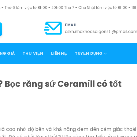
2 - Thứ 6 làm việc từ 8h00 - 20h00 Thứ 7 - Chủ Nhật làm việc từ 8h00 - 16
EMAIL
cskh.nhakhoasaigonst @gmail.co
NG GIÁ
THƯ VIỆN
LIÊN HỆ
TUYỂN DỤNG
? Bọc răng sứ Ceramill có tốt
giá cao nhờ độ bền và khả năng đem đến cảm giác thoải
ất. Đó có phải là sự thật? Hãy cùng tìm hiểu về phương 