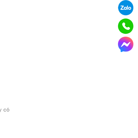
y có
.