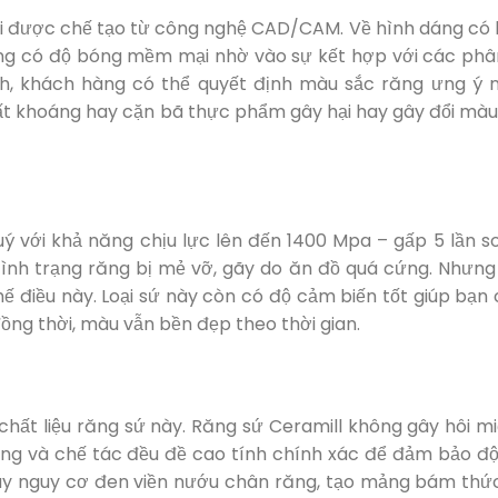
i được chế tạo từ công nghệ CAD/CAM. Về hình dáng có 
áng có độ bóng mềm mại nhờ vào sự kết hợp với các phâ
h, khách hàng có thể quyết định màu sắc răng ưng ý n
ất khoáng hay cặn bã thực phẩm gây hại hay gây đổi màu
quý với khả năng chịu lực lên đến 1400 Mpa – gấp 5 lần so
tình trạng răng bị mẻ vỡ, gãy do ăn đồ quá cứng. Nhưng 
ế điều này. Loại sứ này còn có độ cảm biến tốt giúp bạn
ng thời, màu vẫn bền đẹp theo thời gian.
hất liệu răng sứ này. Răng sứ Ceramill không gây hôi mi
răng và chế tác đều đề cao tính chính xác để đảm bảo độ
 gây nguy cơ đen viền nướu chân răng, tạo mảng bám thứ