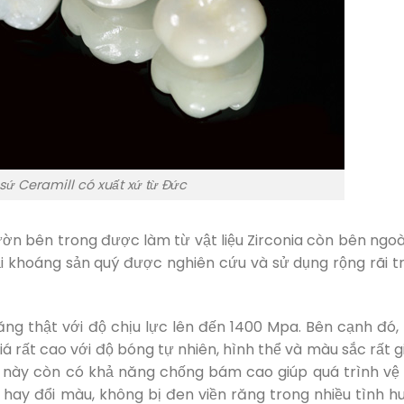
sứ Ceramill có xuất xứ từ Đức
ờn bên trong được làm từ vật liệu Zirconia còn bên ngoài
ại khoáng sản quý được nghiên cứu và sử dụng rộng rãi t
ăng thật với độ chịu lực lên đến 1400 Mpa. Bên cạnh đó, 
 rất cao với độ bóng tự nhiên, hình thể và màu sắc rất g
sứ này còn có khả năng chống bám cao giúp quá trình vệ 
hay đổi màu, không bị đen viền răng trong nhiều tình h