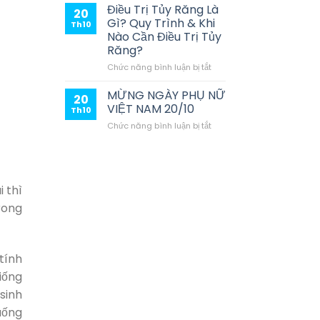
Phí
Răng
Điều Trị Tủy Răng Là
20
Như
Trả
Gì? Quy Trình & Khi
Th10
Thế
Góp
Nào Cần Điều Trị Tủy
Nào?
Thủ
Răng?
Đức
–
ở
Chức năng bình luận bị tắt
Chỉ
Điều
Từ
Trị
MỪNG NGÀY PHỤ NỮ
20
1
Tủy
VIỆT NAM 20/10
Th10
Triệu/Tháng,
Răng
ở
Chức năng bình luận bị tắt
Lãi
Là
MỪNG
Suất
Gì?
NGÀY
0%
Quy
PHỤ
Tại
Trình
NỮ
Nha
&
VIỆT
Khoa
Khi
 thì
NAM
Sài
Nào
rong
20/10
Gòn
Cần
ST
Điều
Trị
Tủy
tính
Răng?
iống
sinh
uống