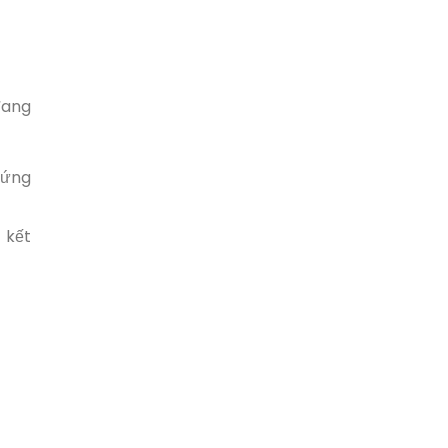
đang
cứng
 kết