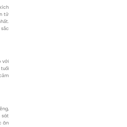
kích
n tử
hất.
 sắc
 với
tuổi
 cảm
ệng,
 sát
c ăn