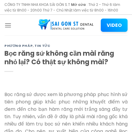
Skip
CÔNG TY TNHH NHA KHOA SÀI GÒN S.T
Mở cửa
: Thứ 2 - Thứ 6 làm
to
việc từ 8h00 - 20h00 Thứ 7 - Chủ Nhật làm việc từ 8h00 - 16h00
content
VIDEO
PHƯƠNG PHÁP
,
TIN TỨC
Bọc răng sứ không cần mài răng
nhỏ lại? Có thật sự không mài?
Bọc răng sứ được xem là phương pháp phục hình sứ
tiên phong giúp khắc phục những khuyết điểm và
đem đến cho bạn hàm răng mới trắng sáng đầy tự
tin. Tuy nhiên, vấn đề ở đây là phải mài răng gốc khá
nhiều để làm trụ bọc sứ nên khiến nhiều khách hàng
đắn đo. Cho nên, sự xuất hiện của công nghệ Bọc