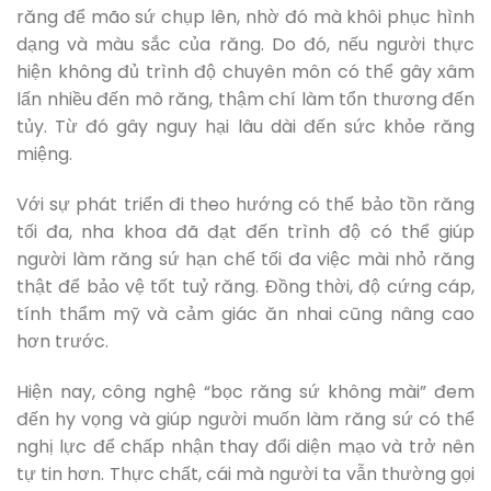
răng để mão sứ chụp lên, nhờ đó mà khôi phục hình
dạng và màu sắc của răng. Do đó, nếu người thực
hiện không đủ trình độ chuyên môn có thể gây xâm
lấn nhiều đến mô răng, thậm chí làm tổn thương đến
tủy. Từ đó gây nguy hại lâu dài đến sức khỏe răng
miệng.
Với sự phát triển đi theo hướng có thể bảo tồn răng
tối đa, nha khoa đã đạt đến trình độ có thể giúp
người làm răng sứ hạn chế tối đa việc mài nhỏ răng
thật để bảo vệ tốt tuỷ răng. Đồng thời, độ cứng cáp,
tính thẩm mỹ và cảm giác ăn nhai cũng nâng cao
hơn trước.
Hiện nay, công nghệ “bọc răng sứ không mài” đem
đến hy vọng và giúp người muốn làm răng sứ có thể
nghị lực để chấp nhận thay đổi diện mạo và trở nên
tự tin hơn. Thực chất, cái mà người ta vẫn thường gọi