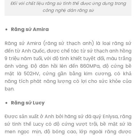
Đối với chất liệu răng sứ tinh thể được ứng dụng trong
công nghệ dán răng sứ
Răng sứ Amira
Răng sứ Amira (răng sứ thạch anh) là loại răng sứ
đến từ Anh Quốc, được chế tác từ sứ thạch anh hồng
9 triệu năm tuổi, với độ tinh khiết tuyệt đối, màu trắng
ánh vàng. Độ đàn hồi lên đến 860MPa, độ cứng bề
mặt là 502HV, cứng gần bằng kim cương, có khả
năng tích phát năng lượng có lợi cho sức khỏe của
bạn.
Răng sứ Lucy
Được sản xuất ở Anh bởi hãng sứ đá quý Enlysa, răng
sứ tinh thể Lucy có độ cứng vượt trội, bề mặt sứ là
men ngọc mịn, độ bóng cao, lớp ngoài răng được