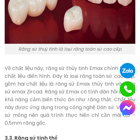
Răng sứ thuỷ tinh là loại răng toàn sứ cao cấp
Về chất liệu này, răng sứ thủy tinh Emax chính là một
chất liệu điển hình. Đây là loại răng toàn sứ cao cấp,
gồm hai chất liệu là răng sứ Emax thủy tinh và răng
sứ emax Zircad. Răng sứ Emax có tính đàn hồi cao và
khả năng cảm biến thức ăn như răng thật. Chất liệu
này được ứng dụng trong công nghệ Dán sứ. Với mặt
sứ mỏng nên quá trình thực hiện chỉ cần mài 0,3 –
0,5mm răng gốc.
3.3. Răng sứ tinh thể