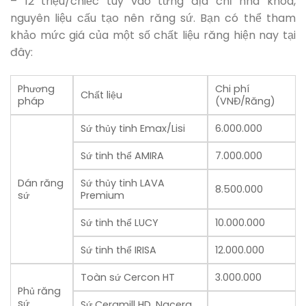
– 12 triệu/chiếc tùy vào từng địa chỉ nha khoa,
nguyên liệu cấu tạo nên răng sứ. Bạn có thể tham
khảo mức giá của một số chất liệu răng hiện nay tại
đây:
Phương
Chi phí
Chất liệu
pháp
(VNĐ/Răng)
Sứ thủy tinh Emax/Lisi
6.000.000
Sứ tinh thể AMIRA
7.000.000
Dán răng
Sứ thủy tinh LAVA
8.500.000
sứ
Premium
Sứ tinh thể LUCY
10.000.000
Sứ tinh thể IRISA
12.000.000
Toàn sứ Cercon HT
3.000.000
Phủ răng
sứ
Sứ Ceramill HD, Nacera,