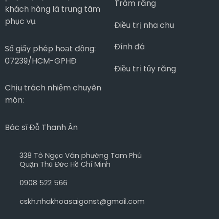
Trám răng
khách hàng là trung tâm
phục vụ.
Điều trị nha chu
Đính đá
Số giấy phép hoạt động:
07239/HCM-GPHĐ
Điều trị tủy răng
Chịu trách nhiệm chuyên
môn:
Bác sĩ Đỗ Thanh Ân
338 Tô Ngọc Vân phường Tam Phú
Quận Thủ Đức Hồ Chí Minh
0908 522 566
cskh.nhakhoasaigonst@gmail.com