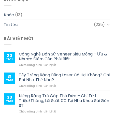
Khác
(13)
Tin tức
(235)
BÀI VIẾT MỚI
Công Nghệ Dán Sứ Veneer Siêu Mỏng – Ưu &
20
Nhược Điểm Cần Phải Biết
Th11
ở
Chức năng bình luận bị tắt
Công
Nghệ
Tẩy Trắng Răng Bằng Laser Có Hại Không? Chi
31
Dán
Phí Như Thế Nào?
Th10
Sứ
ở
Chức năng bình luận bị tắt
Veneer
Tẩy
Siêu
Trắng
Niềng Răng Trả Góp Thủ Đức – Chỉ Từ 1
Mỏng
30
Răng
–
Triệu/Tháng, Lãi Suất 0% Tại Nha Khoa Sài Gòn
Th10
Bằng
Ưu
ST
Laser
&
ở
Chức năng bình luận bị tắt
Có
Nhược