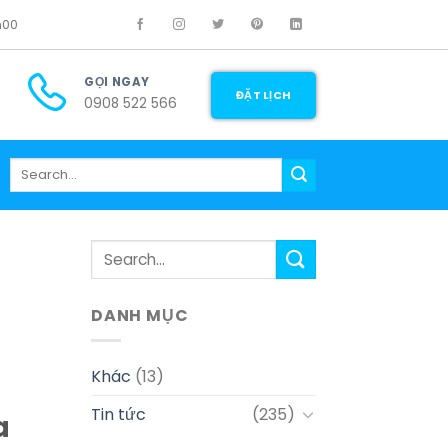
h00
GỌI NGAY
ĐẶT LỊCH
m
0908 522 566
DANH MỤC
Khác
(13)
Tin tức
(235)
a