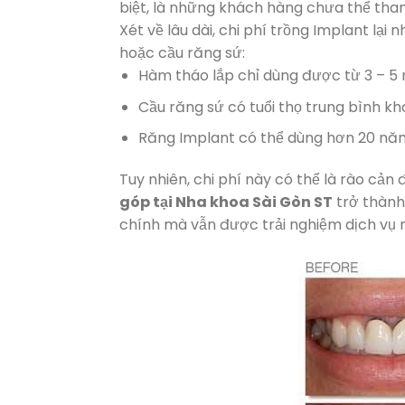
biệt, là những khách hàng chưa thể than
Xét về lâu dài, chi phí trồng Implant lạ
hoặc cầu răng sứ:
Hàm tháo lắp chỉ dùng được từ 3 – 5 nă
Cầu răng sứ có tuổi thọ trung bình kh
Răng Implant có thể dùng hơn 20 năm
Tuy nhiên, chi phí này có thể là rào cản đ
góp tại Nha khoa Sài Gòn ST
trở thành 
chính mà vẫn được trải nghiệm dịch vụ 