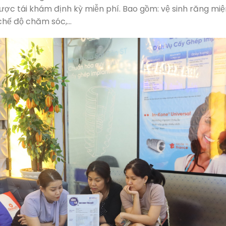
được tái khám định kỳ miễn phí. Bao gồm: vệ sinh răng miệ
 chế độ chăm sóc,…