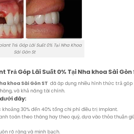
lant Trả Góp Lãi Suất 0% Tại Nha Khoa
Sài Gòn St
t Trả Góp Lãi Suất 0% Tại Nha khoa Sài Gòn
ha khoa Sài Gòn ST
đã áp dụng nhiều hình thức trả góp 
hàng, và khả năng tài chính.
 dưới đây:
khoảng 30% đến 40% tổng chi phí điều trị Implant.
hanh toán theo tháng hay theo quý, dựa vào thỏa thuận g
luôn rõ ràng và minh bạch.