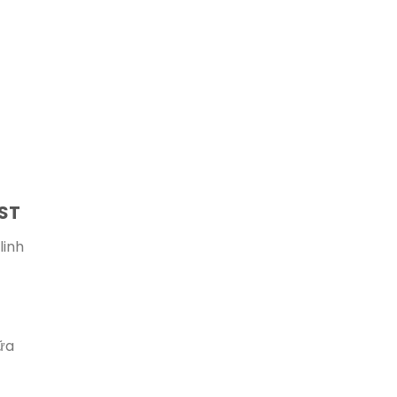
 ST
linh
iữa