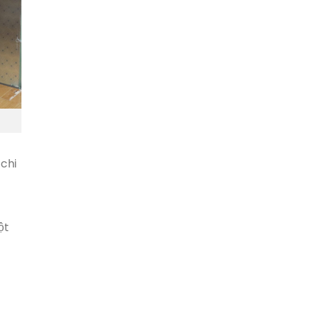
chi
ột