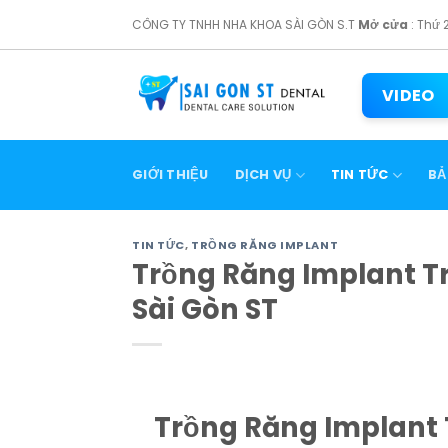
Skip
CÔNG TY TNHH NHA KHOA SÀI GÒN S.T
Mở cửa
: Thứ 
to
content
VIDEO
GIỚI THIỆU
DỊCH VỤ
TIN TỨC
BẢ
TIN TỨC
,
TRỒNG RĂNG IMPLANT
Trồng Răng Implant Tr
Sài Gòn ST
Trồng Răng Implant 