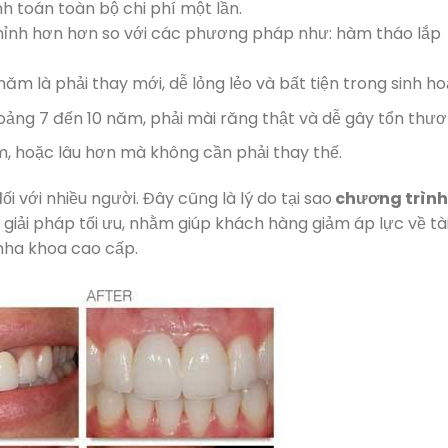
h toán toàn bộ chi phí một lần.
i nhỉnh hơn hơn so với các phương pháp như: hàm tháo lắp
m là phải thay mới, dễ lỏng lẻo và bất tiện trong sinh ho
oảng 7 đến 10 năm, phải mài răng thật và dễ gây tổn thươ
, hoặc lâu hơn mà không cần phải thay thế.
ối với nhiều người. Đây cũng là lý do tại sao
chương trình
giải pháp tối ưu, nhằm giúp khách hàng giảm áp lực về tà
nha khoa cao cấp.