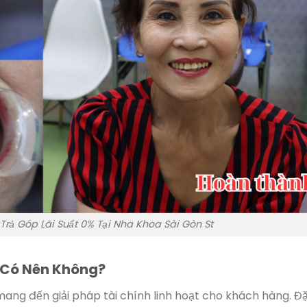
Trả Góp Lãi Suất 0% Tại Nha Khoa Sài Gòn St
p Có Nên Không?
mang đến giải pháp tài chính linh hoạt cho khách hàng. Đ