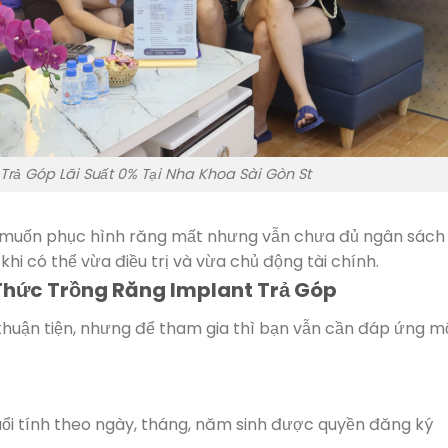
Trả Góp Lãi Suất 0% Tại Nha Khoa Sài Gòn St
i muốn phục hình răng mất nhưng vẫn chưa đủ ngân sách 
hi có thể vừa điều trị và vừa chủ động tài chính.
 Thức Trồng Răng Implant Trả Góp
thuận tiện, nhưng để tham gia thì bạn vẫn cần đáp ứng m
uổi tính theo ngày, tháng, năm sinh được quyền đăng ký