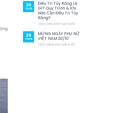
Phí
Răng
Điều Trị Tủy Răng Là
20
Như
Trả
Gì? Quy Trình & Khi
Th10
Thế
Góp
Nào Cần Điều Trị Tủy
Nào?
Thủ
Răng?
Đức
–
ở
Chức năng bình luận bị tắt
Chỉ
răng
Điều
Từ
Trị
MỪNG NGÀY PHỤ NỮ
20
1
Tủy
VIỆT NAM 20/10
Th10
Triệu/Tháng,
Răng
ở
Chức năng bình luận bị tắt
Lãi
Là
MỪNG
Suất
Gì?
NGÀY
0%
Quy
PHỤ
Tại
Trình
NỮ
Nha
&
VIỆT
Khoa
Khi
NAM
Sài
Nào
20/10
Gòn
Cần
ST
Điều
Trị
Tủy
Răng?