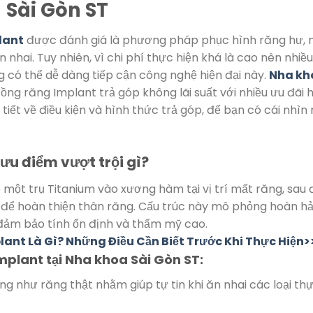
Sài Gòn ST
lant
được đánh giá là phương pháp phục hình răng hư, 
 nhai. Tuy nhiên, vì chi phí thực hiện khá là cao nên nhiều
g có thể dễ dàng tiếp cận công nghệ hiện đại này.
Nha kh
rồng răng Implant trả góp không lãi suất với nhiều ưu đãi 
 tiết về điều kiện và hình thức trả góp, để bạn có cái nhìn 
!
 ưu điểm vượt trội gì?
 một trụ Titanium vào xương hàm tại vị trí mất răng, sau 
để hoàn thiện thân răng. Cấu trúc này mô phỏng hoàn h
 đảm bảo tính ổn định và thẩm mỹ cao.
ant Là Gì? Những Điều Cần Biết Trước Khi Thực Hiện>
Implant tại Nha khoa Sài Gòn ST:
ng như răng thật nhằm giúp tự tin khi ăn nhai các loại th