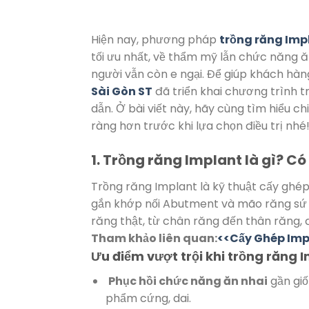
Hiện nay, phương pháp
trồng răng Imp
tối ưu nhất, về thẩm mỹ lẫn chức năng ăn
người vẫn còn e ngại. Để giúp khách hàn
Sài Gòn ST
đã triển khai chương trình t
dẫn. Ở bài viết này, hãy cùng tìm hiểu chi
ràng hơn trước khi lựa chọn điều trị nhé
1. Trồng răng Implant là gì? Có
Trồng răng Implant là kỹ thuật cấy ghép
gắn khớp nối Abutment và mão răng sứ 
răng thật, từ chân răng đến thân răng,
Tham khảo liên quan:
<<Cấy Ghép Impl
Ưu điểm vượt trội khi trồng răng 
Phục hồi chức năng ăn nhai
gần giố
phẩm cứng, dai.