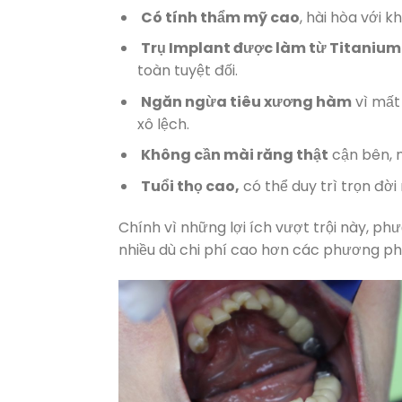
Có tính thẩm mỹ cao
, hài hòa với k
Trụ Implant được làm từ Titanium
toàn tuyệt đối.
Ngăn ngừa tiêu xương hàm
vì mất
xô lệch.
Không cần mài răng thật
cận bên, n
Tuổi thọ cao,
có thể duy trì trọn đờ
Chính vì những lợi ích vượt trội này, 
nhiều dù chi phí cao hơn các phương p