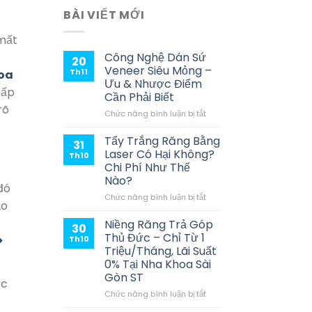
BÀI VIẾT MỚI
mất
Công Nghệ Dán Sứ
20
Veneer Siêu Mỏng –
Th11
oa
Ưu & Nhược Điểm
hấp
Cần Phải Biết
rõ
ở
Chức năng bình luận bị tắt
Công
Nghệ
Tẩy Trắng Răng Bằng
31
Dán
Laser Có Hại Không?
Th10
Sứ
Chi Phí Như Thế
Veneer
Nào?
Siêu
đó
Mỏng
ở
Chức năng bình luận bị tắt
ảo
–
Tẩy
Ưu
Trắng
Niềng Răng Trả Góp
30
&
Răng
Thủ Đức – Chỉ Từ 1
>
Th10
Nhược
Bằng
Triệu/Tháng, Lãi Suất
Điểm
Laser
0% Tại Nha Khoa Sài
Cần
Có
Gòn ST
Phải
Hại
ực
Biết
Không?
ở
Chức năng bình luận bị tắt
Chi
Niềng