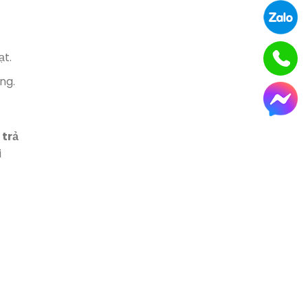
ạt.
ng.
 trả
i