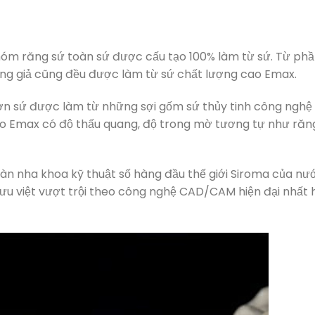
m răng sứ toàn sứ được cấu tạo 100% làm từ sứ. Từ ph
ng giả cũng đều được làm từ sứ chất lượng cao Emax.
ờn sứ được làm từ những sợi gốm sứ thủy tinh công nghệ
ho Emax có độ thấu quang, độ trong mờ tương tự như răn
oàn nha khoa kỹ thuật số hàng đầu thế giới Siroma của nư
 ưu việt vượt trội theo công nghệ CAD/CAM hiện đại nhất 