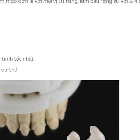
 mão đơn lẻ với mọi vị trí răng, làm cầu răng sứ với 3, 4
 hình tốt nhất
 cơ thể