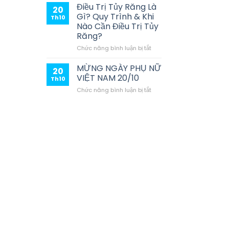
Phí
Răng
Điều Trị Tủy Răng Là
20
Như
Trả
Gì? Quy Trình & Khi
Th10
Thế
Góp
Nào Cần Điều Trị Tủy
Nào?
Thủ
Răng?
Đức
–
ở
Chức năng bình luận bị tắt
Chỉ
Điều
Từ
Trị
MỪNG NGÀY PHỤ NỮ
20
1
Tủy
VIỆT NAM 20/10
Th10
Triệu/Tháng,
Răng
ở
Chức năng bình luận bị tắt
Lãi
Là
MỪNG
Suất
Gì?
NGÀY
0%
Quy
PHỤ
Tại
Trình
NỮ
Nha
&
VIỆT
Khoa
Khi
NAM
Sài
Nào
20/10
Gòn
Cần
ST
Điều
Trị
Tủy
Răng?