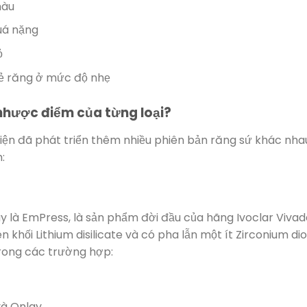
màu
uá nặng
ỏ
mẻ răng ở mức độ nhẹ
 nhược điểm của từng loại?
iện đã phát triển thêm nhiều phiên bản răng sứ khác nha
:
y là EmPress, là sản phẩm đời đầu của hãng Ivoclar Vivad
 khối Lithium disilicate và có pha lẫn một ít Zirconium dio
rong các trường hợp:
và Onlay