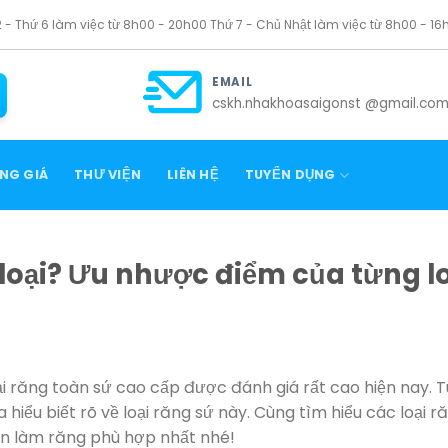
2 - Thứ 6 làm việc từ 8h00 - 20h00 Thứ 7 - Chủ Nhật làm việc từ 8h00 - 16
EMAIL
cskh.nhakhoasaigonst @gmail.co
NG GIÁ
THƯ VIỆN
LIÊN HỆ
TUYỂN DỤNG
oại? Ưu nhược điểm của từng lo
i răng toàn sứ cao cấp được đánh giá rất cao hiện nay. T
hiểu biết rõ về loại răng sứ này. Cùng tìm hiểu các loại r
ọn làm răng phù hợp nhất nhé!