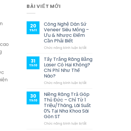
BÀI VIẾT MỚI
ần
Công Nghệ Dán Sứ
20
Veneer Siêu Mỏng –
Th11
Ưu & Nhược Điểm
Cần Phải Biết
 cao
ở
Chức năng bình luận bị tắt
g
Công
Nghệ
Tẩy Trắng Răng Bằng
31
Dán
Laser Có Hại Không?
Th10
Sứ
Chi Phí Như Thế
ớc
Veneer
Nào?
Siêu
hiện
Mỏng
ở
Chức năng bình luận bị tắt
–
Tẩy
Ưu
Trắng
Niềng Răng Trả Góp
30
&
Răng
Thủ Đức – Chỉ Từ 1
Th10
Nhược
Bằng
Triệu/Tháng, Lãi Suất
Điểm
Laser
0% Tại Nha Khoa Sài
Cần
Có
Gòn ST
Phải
Hại
Biết
Không?
ở
Chức năng bình luận bị tắt
Chi
Niềng