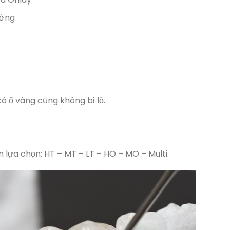
ường
có ố vàng cũng không bị lộ.
lựa chọn: HT – MT – LT – HO – MO – Multi.