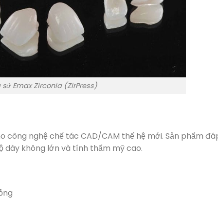
 sứ Emax Zirconia (ZirPress)
o công nghệ chế tác CAD/CAM thế hệ mới. Sản phẩm đá
độ dày không lớn và tính thẩm mỹ cao.
mỏng