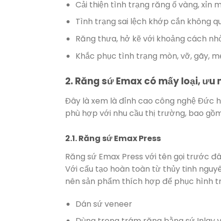
Cải thiện tình trạng răng ố vàng, xỉn 
Tình trạng sai lệch khớp cắn không q
Răng thưa, hở kẽ với khoảng cách nh
Khắc phục tình trạng mòn, vỡ, gãy, 
2. Răng sứ Emax có mấy loại, ưu
Đây là xem là đỉnh cao công nghệ Đức h
phù hợp với nhu cầu thị trường, bao gồm
2.1. Răng sứ Emax Press
Răng sứ Emax Press với tên gọi trước đâ
Với cấu tạo hoàn toàn từ thủy tinh nguyên
nên sản phẩm thích hợp để phục hình t
Dán sứ veneer
Dùng trong trám răng bằng sứ Inlay 