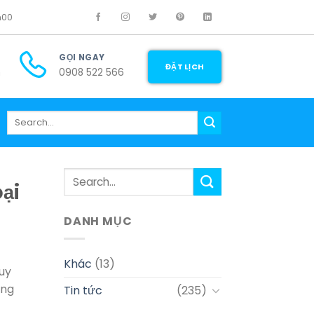
h00
GỌI NGAY
ĐẶT LỊCH
m
0908 522 566
ại
DANH MỤC
Khác
(13)
uy
ăng
Tin tức
(235)