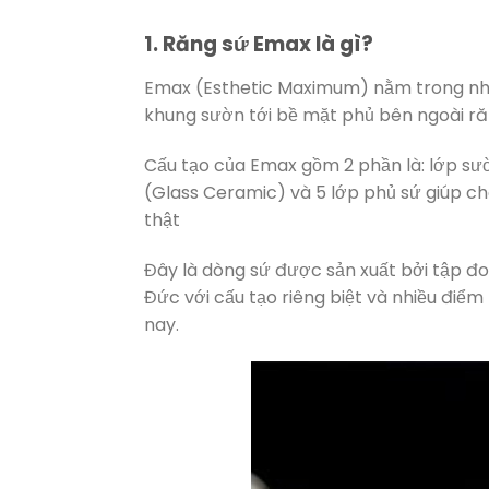
1. Răng sứ Emax là gì?
Emax (Esthetic Maximum) nằm trong nhó
khung sườn tới bề mặt phủ bên ngoài ră
Cấu tạo của Emax gồm 2 phần là: lớp sư
(Glass Ceramic) và 5 lớp phủ sứ giúp c
thật
Đây là dòng sứ được sản xuất bởi tập đ
Đức với cấu tạo riêng biệt và nhiều điểm
nay.