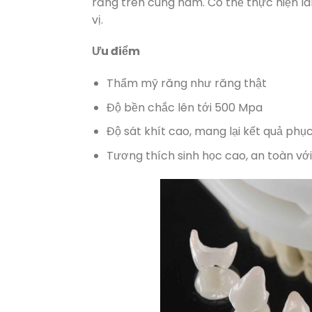
răng trên cung hàm. Có thể thực hiện làm
vị.
Ưu điểm
Thẩm mỹ răng như răng thật
Độ bền chắc lên tới 500 Mpa
Độ sát khít cao, mang lại kết quả phục
Tương thích sinh học cao, an toàn với