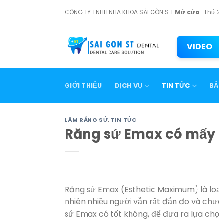
Skip
CÔNG TY TNHH NHA KHOA SÀI GÒN S.T
Mở cửa
: Thứ 
to
content
VIDEO
GIỚI THIỆU
DỊCH VỤ
TIN TỨC
BẢ
LÀM RĂNG SỨ
,
TIN TỨC
Răng sứ Emax có mấy l
Răng sứ Emax (Esthetic Maximum) là loạ
nhiên nhiều người vẫn rất đắn đo và chưa 
sứ Emax có tốt không, để đưa ra lựa ch