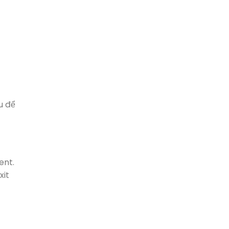
u để
ent.
xit