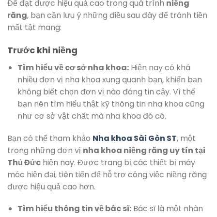
Để đạt được hiệu quả cao trong quá trình
niềng
răng
, bạn cần lưu ý những điều sau đây để tránh tiền
mất tật mang:
Trước khi niềng
Tìm hiểu về cơ sở nha khoa:
Hiện nay có khá
nhiều đơn vị nha khoa xung quanh bạn, khiến bạn
không biết chọn đơn vị nào đáng tin cậy. Vì thế
bạn nên tìm hiểu thật kỹ thông tin nha khoa cũng
như cơ sở vật chất mà nha khoa đó có.
Bạn có thể tham khảo
Nha khoa Sài Gòn ST
, một
trong những đơn vị
nha khoa niềng răng uy tín tại
Thủ Đức
hiện nay. Được trang bị các thiết bị máy
móc hiện đại, tiên tiến để hỗ trợ công việc niềng răng
được hiệu quả cao hơn.
Tìm hiểu thông tin về bác sĩ:
Bác sĩ là một nhân