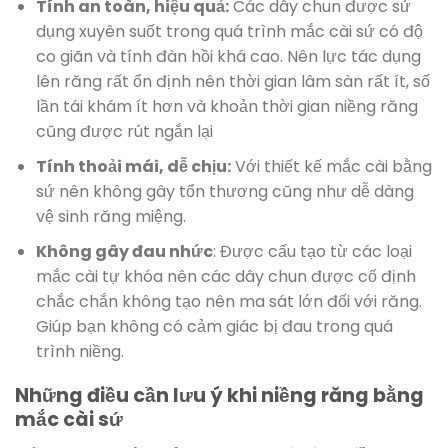
Tính an toàn, hiệu quả:
Các dây chun được sử
dụng xuyên suốt trong quá trình mắc cài sứ có độ
co giãn và tính đàn hồi khá cao. Nên lực tác dụng
lên răng rất ổn định nên thời gian lâm sàn rất ít, số
lần tái khám ít hơn và khoản thời gian niềng răng
cũng được rút ngắn lại
Tính thoải mái, dễ chịu:
Với thiết kế mắc cài bằng
sứ nên không gây tổn thương cũng như dễ dàng
vệ sinh răng miệng.
Không gây đau nhức
: Được cấu tạo từ các loại
mắc cài tự khóa nên các dây chun được cố định
chắc chắn không tạo nên ma sát lớn đối với răng.
Giúp bạn không có cảm giác bị đau trong quá
trình niềng.
Những điều cần lưu ý khi niềng răng bằng
mắc cài sứ