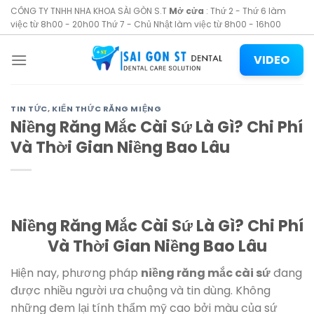
Skip
CÔNG TY TNHH NHA KHOA SÀI GÒN S.T
Mở cửa
: Thứ 2 - Thứ 6 làm
to
việc từ 8h00 - 20h00 Thứ 7 - Chủ Nhật làm việc từ 8h00 - 16h00
content
VIDEO
TIN TỨC
,
KIẾN THỨC RĂNG MIỆNG
Niềng Răng Mắc Cài Sứ Là Gì? Chi Phí
Và Thời Gian Niềng Bao Lâu
Niềng Răng Mắc Cài Sứ Là Gì? Chi Phí
Và Thời Gian Niềng Bao Lâu
Hiện nay, phương pháp
niềng răng mắc cài sứ
đang
được nhiều người ưa chuộng và tin dùng. Không
những đem lại tính thẩm mỹ cao bởi màu của sứ