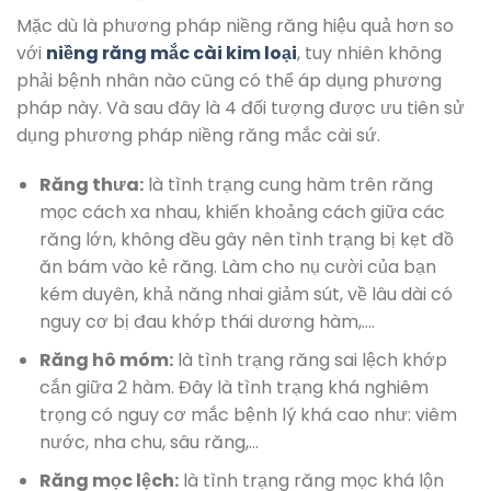
Mặc dù là phương pháp niềng răng hiệu quả hơn so
với
niềng răng mắc cài kim loại
, tuy nhiên không
phải bệnh nhân nào cũng có thể áp dụng phương
pháp này. Và sau đây là 4 đối tượng được ưu tiên sử
dụng phương pháp niềng răng mắc cài sứ.
Răng thưa:
là tình trạng cung hàm trên răng
mọc cách xa nhau, khiến khoảng cách giữa các
răng lớn, không đều gây nên tình trạng bị kẹt đồ
ăn bám vào kẻ răng. Làm cho nụ cười của bạn
kém duyên, khả năng nhai giảm sút, về lâu dài có
nguy cơ bị đau khớp thái dương hàm,….
Răng hô móm:
là tình trạng răng sai lệch khớp
cắn giữa 2 hàm. Đây là tình trạng khá nghiêm
trọng có nguy cơ mắc bệnh lý khá cao như: viêm
nước, nha chu, sâu răng,…
Răng mọc lệch:
là tình trạng răng mọc khá lộn