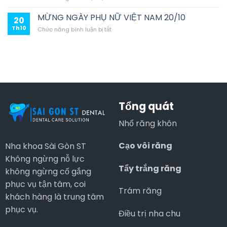
Điều
Đức
Thế
Trị
MỪNG NGÀY PHỤ NỮ VIỆT NAM 20/10
–
Nào?
20
Tủy
Chỉ
Th10
ở
Chức năng bình luận bị tắt
Răng
Từ
MỪNG
Là
1
NGÀY
Gì?
Triệu/Tháng,
PHỤ
Quy
Lãi
NỮ
Trình
Suất
VIỆT
&
0%
NAM
Khi
Tại
20/10
Nào
Nha
Cần
Khoa
Tổng quát
Điều
Sài
Trị
Gòn
Nhổ răng khôn
Tủy
ST
Răng?
Cạo vôi răng
Nha khoa Sài Gòn ST
Không ngừng nỗ lực
Tẩy trắng răng
không ngừng cố gắng
phục vụ tận tâm, coi
Trám răng
khách hàng là trung tâm
phục vụ.
Điều trị nha chu