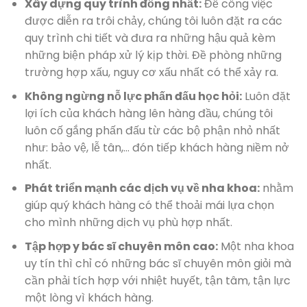
Xây dựng quy trình đồng nhất:
Để công việc
được diễn ra trôi chảy, chúng tôi luôn đặt ra các
quy trình chi tiết và đưa ra những hậu quả kèm
những biện pháp xử lý kịp thời. Đề phòng những
trường hợp xấu, nguy cơ xấu nhất có thể xảy ra.
Không ngừng nỗ lực phấn đấu học hỏi:
Luôn đặt
lợi ích của khách hàng lên hàng đầu, chúng tôi
luôn cố gắng phấn đấu từ các bộ phận nhỏ nhất
như: bảo vệ, lễ tân,… đón tiếp khách hàng niềm nở
nhất.
Phát triển mạnh các dịch vụ về nha khoa:
nhằm
giúp quý khách hàng có thể thoải mái lựa chọn
cho mình những dịch vụ phù hợp nhất.
Tập hợp y bác sĩ chuyên môn cao:
Một nha khoa
uy tín thì chỉ có những bác sĩ chuyên môn giỏi mà
cần phải tích hợp với nhiệt huyết, tận tâm, tận lực
một lòng vì khách hàng.