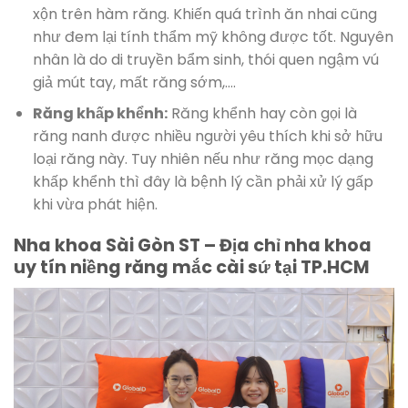
xộn trên hàm răng. Khiến quá trình ăn nhai cũng
như đem lại tính thẩm mỹ không được tốt. Nguyên
nhân là do di truyền bẩm sinh, thói quen ngậm vú
giả mút tay, mất răng sớm,….
Răng khấp khểnh:
Răng khểnh hay còn gọi là
răng nanh được nhiều người yêu thích khi sở hữu
loại răng này. Tuy nhiên nếu như răng mọc dạng
khấp khểnh thì đây là bệnh lý cần phải xử lý gấp
khi vừa phát hiện.
Nha khoa Sài Gòn ST – Địa chỉ nha khoa
uy tín niềng răng mắc cài sứ tại TP.HCM