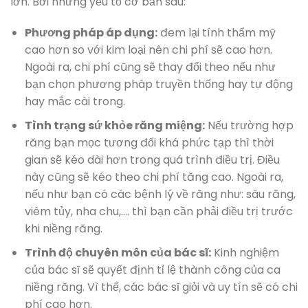
lớn. Bởi những yếu tố cơ bản sau:
Phương pháp áp dụng:
đem lại tính thẩm mỹ
cao hơn so với kim loại nên chi phí sẽ cao hơn.
Ngoài ra, chi phí cũng sẽ thay đổi theo nếu như
bạn chọn phương pháp truyền thống hay tự động
hay mắc cài trong.
Tình trạng sứ khỏe răng miệng:
Nếu trường hợp
răng bạn mọc tương đối khá phức tạp thì thời
gian sẽ kéo dài hơn trong quá trình điều trị. Điều
này cũng sẽ kéo theo chi phí tăng cao. Ngoài ra,
nếu như bạn có các bệnh lý về răng như: sâu răng,
viêm tủy, nha chu,…. thì bạn cần phải điều trị trước
khi niềng răng.
Trình độ chuyên môn của bác sĩ:
Kinh nghiệm
của bác sĩ sẽ quyết định tỉ lệ thành công của ca
niềng răng. Vì thế, các bác sĩ giỏi và uy tín sẽ có chi
phí cao hơn.