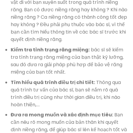
vật đi với bạn xuyên suốt trong quá trình niềng
răng. Bạn có được niềng răng hay không ? Khi nào
niềng răng ? Ca niềng răng có thành công tốt đẹp
hay không ? Đều phải phụ thuộc vào bác sĩ, vì thế
bạn cần tìm hiểu thông tin về các bác sĩ trước khi
quyết định niềng răng.
Kiểm tra tình trạng răng miệng:
bác sĩ sẽ kiểm
tra tình trạng răng miệng của bạn thật kỹ lưỡng,
sau đó đưa ra giải pháp phù hợp để bảo vệ răng
miệng của bạn tốt nhất.
Tìm hiểu quá trình điều trị chi tiết:
Thông qua
quá trình tư vấn của bác sĩ, bạn sẽ nắm rõ quá
trình điều trị cũng như thời gian điều trị, khi nào
hoàn thiện,….
Đưa ra mong muốn và xác định mục tiêu:
Bạn
cần nêu rõ mong muốn của bản thân khi quyết
định niềng răng, để giúp bác sĩ lên kế hoạch tốt và