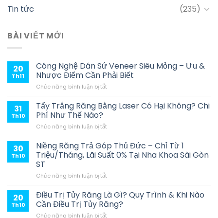
Tin tức
(235)
BÀI VIẾT MỚI
Công Nghệ Dán Sứ Veneer Siêu Mỏng – Ưu &
20
Nhược Điểm Cần Phải Biết
Th11
ở
Chức năng bình luận bị tắt
Công
Nghệ
Tẩy Trắng Răng Bằng Laser Có Hại Không? Chi
31
Dán
Phí Như Thế Nào?
Th10
Sứ
ở
Chức năng bình luận bị tắt
Veneer
Tẩy
Siêu
Trắng
Niềng Răng Trả Góp Thủ Đức – Chỉ Từ 1
Mỏng
30
Răng
–
Triệu/Tháng, Lãi Suất 0% Tại Nha Khoa Sài Gòn
Th10
Bằng
Ưu
ST
Laser
&
ở
Chức năng bình luận bị tắt
Có
Nhược
Niềng
Hại
Điểm
Răng
Không?
Điều Trị Tủy Răng Là Gì? Quy Trình & Khi Nào
Cần
20
Trả
Chi
Phải
Cần Điều Trị Tủy Răng?
Th10
Góp
Phí
Biết
ở
Chức năng bình luận bị tắt
Thủ
Như