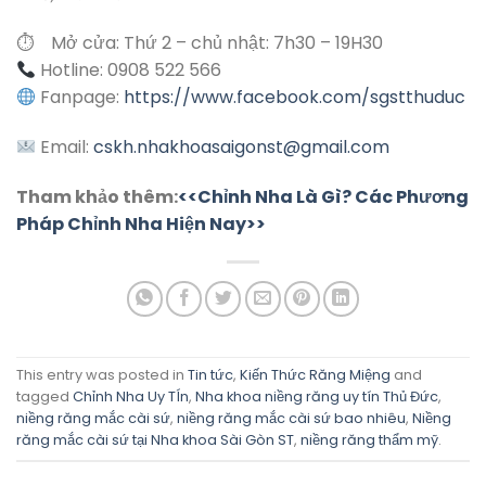
⏱
Mở cửa: Thứ 2 – chủ nhật: 7h30 – 19H30
Hotline:
0908 522 566
Fanpage:
https://www.facebook.com/sgstthuduc
Email:
cskh.nhakhoasaigonst@gmail.com
Tham khảo thêm:
<<Chỉnh Nha Là Gì? Các Phương
Pháp Chỉnh Nha Hiện Nay>>
This entry was posted in
Tin tức
,
Kiến Thức Răng Miệng
and
tagged
Chỉnh Nha Uy TÍn
,
Nha khoa niềng răng uy tín Thủ Đức
,
niềng răng mắc cài sứ
,
niềng răng mắc cài sứ bao nhiêu
,
Niềng
răng mắc cài sứ tại Nha khoa Sài Gòn ST
,
niềng răng thẩm mỹ
.