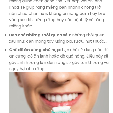
miệng đúng cách đồng thời kết hợp với chỉ nha
khoa, sẽ giúp răng miệng bạn nhanh chóng trở
nên chắc chắn hơn, không bị mảng bám hay bị ố
vàng sau khi niềng răng hay các bệnh lý về răng
miệng khác.
Hạn chế những thói quen xấu:
những thói quen
xấu như: cắn móng tay, uống bia, rượu, hút thuốc,…
Chế độ ăn uống phù hợp:
hạn chế sử dụng các đồ
ăn cứng, đồ ăn lạnh hoặc đồ quá nóng. Điều này sẽ
gây ảnh hưởng lớn đến răng sứ gây tổn thương và
nguy hại cho răng