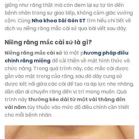
giống như răng thật mà còn đem lại sự tự tin đến
bệnh nhân trong sự giao tiếp, không cảm giác vướng
cộm. Cùng
Nha khoa Sài Gòn ST
tìm hiểu chi tiết về
dịch vụ niềng răng mắc cài sứ qua bài viết sau đây:
Niềng răng mắc cài sứ là gì?
Niềng răng mắc cài sứ
là một p
hương pháp điều
chỉnh răng miệng
để cải thiện về mặt hình thức và
chức năng. Trong quá trình này, các mắc cài được
gắn vào mặt trong của răng, sau đó dây cung sứ
được kết nối giữa các cài để tạo ra áp lực nhẹ nhàng,
dần dần di chuyển răng đến vị trí mong muốn. Quá
trình này
thường kéo dài từ một vài tháng đến
vài năm
tùy thuộc vào mức độ điều chỉnh cần thiết
cho mỗi bệnh nhân.