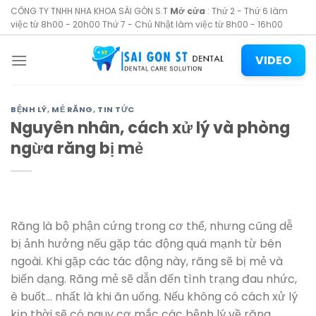
Skip
CÔNG TY TNHH NHA KHOA SÀI GÒN S.T
Mở cửa
: Thứ 2 - Thứ 6 làm
to
việc từ 8h00 - 20h00 Thứ 7 - Chủ Nhật làm việc từ 8h00 - 16h00
content
VIDEO
BỆNH LÝ
,
MẺ RĂNG
,
TIN TỨC
Nguyên nhân, cách xử lý và phòng
ngừa răng bị mẻ
Răng là bộ phận cứng trong cơ thể, nhưng cũng dễ
bị ảnh hưởng nếu gặp tác động quá mạnh từ bên
ngoài. Khi gặp các tác động này, răng sẽ bị mẻ và
biến dạng. Răng mẻ sẽ dẫn đến tình trạng đau nhức,
ê buốt… nhất là khi ăn uống. Nếu không có cách xử lý
kịp thời sẽ có nguy cơ mắc các bệnh lý về răng