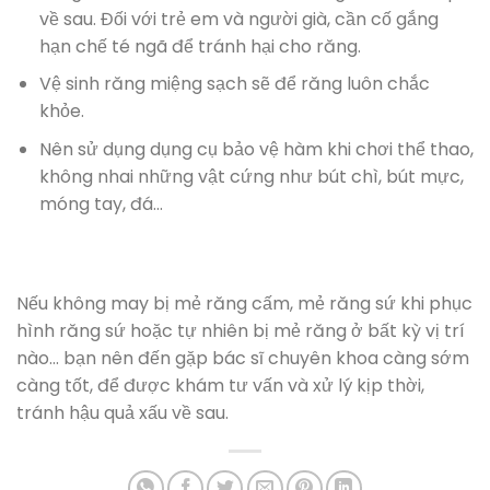
về sau. Đối với trẻ em và người già, cần cố gắng
hạn chế té ngã để tránh hại cho răng.
Vệ sinh răng miệng sạch sẽ để răng luôn chắc
khỏe.
Nên sử dụng dụng cụ bảo vệ hàm khi chơi thể thao,
không nhai những vật cứng như bút chì, bút mực,
móng tay, đá…
Nếu không may bị mẻ răng cấm, mẻ răng sứ khi phục
hình răng sứ hoặc tự nhiên bị mẻ răng ở bất kỳ vị trí
nào… bạn nên đến gặp bác sĩ chuyên khoa càng sớm
càng tốt, để được khám tư vấn và xử lý kịp thời,
tránh hậu quả xấu về sau.