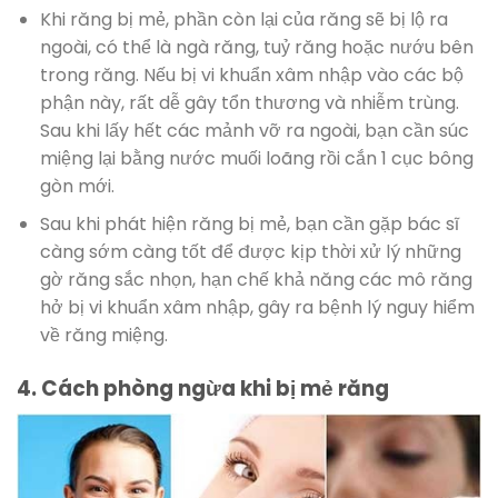
Khi răng bị mẻ, phần còn lại của răng sẽ bị lộ ra
ngoài, có thể là ngà răng, tuỷ răng hoặc nướu bên
trong răng. Nếu bị vi khuẩn xâm nhập vào các bộ
phận này, rất dễ gây tổn thương và nhiễm trùng.
Sau khi lấy hết các mảnh vỡ ra ngoài, bạn cần súc
miệng lại bằng nước muối loãng rồi cắn 1 cục bông
gòn mới.
Sau khi phát hiện răng bị mẻ, bạn cần gặp bác sĩ
càng sớm càng tốt để được kịp thời xử lý những
gờ răng sắc nhọn, hạn chế khả năng các mô răng
hở bị vi khuẩn xâm nhập, gây ra bệnh lý nguy hiểm
về răng miệng.
4. Cách phòng ngừa khi bị mẻ răng