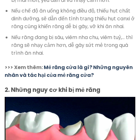
bị mài mòn, yếu dần đi và nhạy cảm hơn.
Nếu chế độ ăn uống không điều độ, thiếu hụt chất
dinh dưỡng, sẽ dẫn đến tình trạng thiếu hụt canxi ở
răng cũng khiến răng dễ bị gãy, vỡ khi ăn nhai.
Nếu răng đang bị sâu, viêm nha chu, viêm tuỷ,… thì
răng sẽ nhạy cảm hơn, dễ gây sứt mẻ trong quá
trình ăn nhai.
>>> Xem thêm:
Mẻ răng cửa là gì? Những nguyên
nhân và tác hại của mẻ răng cửa?
2. Những nguy cơ khi bị mẻ răng