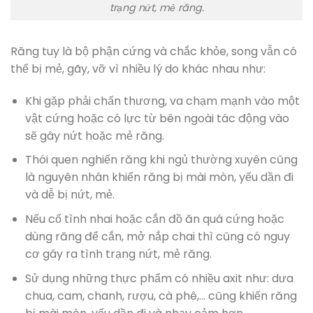
trạng nứt, mẻ răng.
Răng tuy là bộ phận cứng và chắc khỏe, song vẫn có
thể bị mẻ, gãy, vỡ vì nhiều lý do khác nhau như:
Khi gặp phải chấn thương, va chạm mạnh vào một
vật cứng hoặc có lực từ bên ngoài tác động vào
sẽ gây nứt hoặc mẻ răng.
Thói quen nghiến răng khi ngủ thường xuyên cũng
là nguyên nhân khiến răng bị mài mòn, yếu dần đi
và dễ bị nứt, mẻ.
Nếu cố tình nhai hoặc cắn đồ ăn quá cứng hoặc
dùng răng để cắn, mở nắp chai thì cũng có nguy
cơ gây ra tình trạng nứt, mẻ răng.
Sử dụng những thực phẩm có nhiều axit như: dưa
chua, cam, chanh, rượu, cà phê,… cũng khiến răng