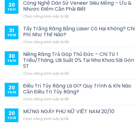
Công Nghệ Dán Sứ Veneer Siêu Mỏng – Ưu &
20
Nhược Điểm Cần Phải Biết
Th11
ở
Chức năng bình luận bị tắt
Công
Nghệ
Tẩy Trắng Răng Bằng Laser Có Hại Không? Chi
31
Dán
Phí Như Thế Nào?
Th10
Sứ
ở
Chức năng bình luận bị tắt
Veneer
Tẩy
Siêu
Trắng
Niềng Răng Trả Góp Thủ Đức – Chỉ Từ 1
Mỏng
30
Răng
–
Triệu/Tháng, Lãi Suất 0% Tại Nha Khoa Sài Gòn
Th10
Bằng
Ưu
ST
Laser
&
ở
Chức năng bình luận bị tắt
Có
Nhược
Niềng
Hại
Điểm
Răng
Không?
Điều Trị Tủy Răng Là Gì? Quy Trình & Khi Nào
Cần
20
Trả
Chi
Phải
Cần Điều Trị Tủy Răng?
Th10
Góp
Phí
Biết
ở
Chức năng bình luận bị tắt
Thủ
Như
Điều
Đức
Thế
Trị
MỪNG NGÀY PHỤ NỮ VIỆT NAM 20/10
–
Nào?
20
Tủy
Chỉ
Th10
ở
Chức năng bình luận bị tắt
Răng
Từ
MỪNG
Là
1
NGÀY
Gì?
Triệu/Tháng,
PHỤ
Quy
Lãi
NỮ