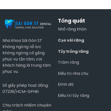
Trình
Suất
VIỆT
&
0%
NAM
Khi
Tại
20/10
Nào
Nha
Cần
Khoa
Tổng quát
Điều
Sài
Trị
Gòn
Nhổ răng khôn
Tủy
ST
Răng?
Cạo vôi răng
Nha khoa Sài Gòn ST
Không ngừng nỗ lực
Tẩy trắng răng
không ngừng cố gắng
phục vụ tận tâm, coi
Trám răng
khách hàng là trung tâm
phục vụ.
Điều trị nha chu
Đính đá
Số giấy phép hoạt động:
07239/HCM-GPHĐ
Điều trị tủy răng
Chịu trách nhiệm chuyên