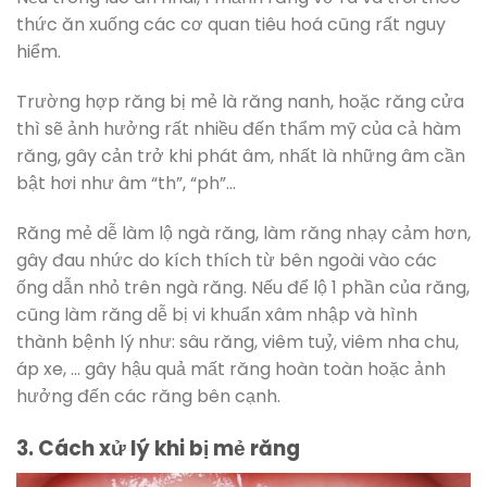
thức ăn xuống các cơ quan tiêu hoá cũng rất nguy
hiểm.
Trường hợp răng bị mẻ là răng nanh, hoặc răng cửa
thì sẽ ảnh hưởng rất nhiều đến thẩm mỹ của cả hàm
răng, gây cản trở khi phát âm, nhất là những âm cần
bật hơi như âm “th”, “ph”…
Răng mẻ dễ làm lộ ngà răng, làm răng nhạy cảm hơn,
gây đau nhức do kích thích từ bên ngoài vào các
ống dẫn nhỏ trên ngà răng. Nếu để lộ 1 phần của răng,
cũng làm răng dễ bị vi khuẩn xâm nhập và hình
thành bệnh lý như: sâu răng, viêm tuỷ, viêm nha chu,
áp xe, … gây hậu quả mất răng hoàn toàn hoặc ảnh
hưởng đến các răng bên cạnh.
3. Cách xử lý khi bị mẻ răng