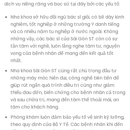
dịch vụ niềng răng và bọc sứ tại đây bởi các yếu tố:
Nha khoa sở hữu đội ngũ bác sĩ giỏi, có bề dày kinh
nghiệm, tốt nghiệp ở những trường Y danh tiếng
và có nhiều năm tu nghiệp ở nước ngoài. Không
những vậy, các bác sĩ của Sài Gòn ST còn có sự
tận tâm với nghề, luôn lắng nghe tâm tư, nguyện
vọng của bệnh nhân để mang đến kết quả tốt
nhất.
Nha khoa Sài Gòn ST cũng rất chú trọng đầu tư
những máy móc hiện đại, công nghệ tiên tiến để
giúp rút ngắn quá trình điều trị cũng như giảm
thiểu đau đớn, biến chứng cho bệnh nhân cả trong
và sau chữa trị, mang đến tâm thế thoải mái, an
tâm cho khách hàng.
Phòng khám luôn đảm bảo yếu tố vệ sinh kỹ lưỡng,
theo quy định của Bộ Y Tế. Các bệnh nhân khi đến