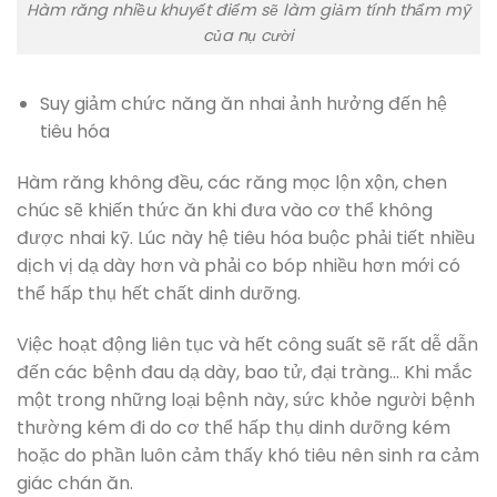
Hàm răng nhiều khuyết điểm sẽ làm giảm tính thẩm mỹ
của nụ cười
Suy giảm chức năng ăn nhai ảnh hưởng đến hệ
tiêu hóa
Hàm răng không đều, các răng mọc lộn xộn, chen
chúc sẽ khiến thức ăn khi đưa vào cơ thể không
được nhai kỹ. Lúc này hệ tiêu hóa buộc phải tiết nhiều
dịch vị dạ dày hơn và phải co bóp nhiều hơn mới có
thể hấp thụ hết chất dinh dưỡng.
Việc hoạt động liên tục và hết công suất sẽ rất dễ dẫn
đến các bệnh đau dạ dày, bao tử, đại tràng… Khi mắc
một trong những loại bệnh này, sức khỏe người bệnh
thường kém đi do cơ thể hấp thụ dinh dưỡng kém
hoặc do phần luôn cảm thấy khó tiêu nên sinh ra cảm
giác chán ăn.