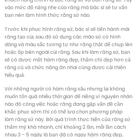
vào mức độ nặng nhẹ của răng mà bác sĩ sẽ tư vấn
bạn nên làm hình thức răng sứ nào.
Trước khi phục hình răng sứ, bác sĩ sẽ tiến hành mài
răng tạo cùi, sau đó sử dụng các mão sứ có hình
dáng và màu sắc tương tự như răng thật để chụp lên
hoặc ốp bên ngoài cùi răng. Sau khi làm răng sứ, bạn
sẽ có được một hàm răng đẹp, thậm chí đẹp hơn cả
răng cũ và chức năng ăn nhai cũng được cải thiện
hiệu quả.
Với những người có hàm răng xấu nhưng lại không
muốn tốn quá nhiều thời gian để niềng vì nguyên nhân
nào đó công việc hoặc răng đang gặp vấn đề cần
khắc phục sớm thì có thể lựa chọn phương pháp
làm răng sứ này. Bởi quá trình thực hiện của răng sứ
thẩm mỹ khá nhanh, chỉ khoảng 2 lần, mỗi lần cách
nhau 3 – 5 ngày là bạn đã có ngay hàm răng đẹp,