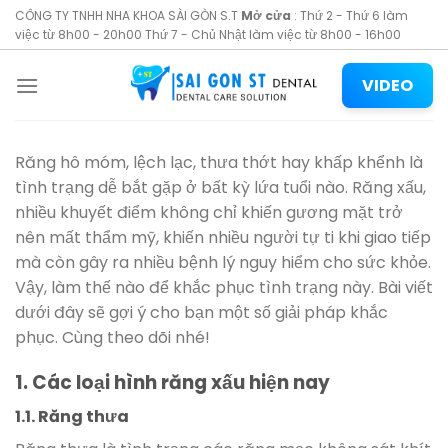
Skip
CÔNG TY TNHH NHA KHOA SÀI GÒN S.T
Mở cửa
: Thứ 2 - Thứ 6 làm
to
việc từ 8h00 - 20h00 Thứ 7 - Chủ Nhật làm việc từ 8h00 - 16h00
content
VIDEO
Răng hô móm, lệch lạc, thưa thớt hay khấp khểnh là
tình trạng dễ bắt gặp ở bất kỳ lứa tuổi nào. Răng xấu,
nhiều khuyết điểm không chỉ khiến gương mặt trở
nên mất thẩm mỹ, khiến nhiều người tự ti khi giao tiếp
mà còn gây ra nhiều bệnh lý nguy hiểm cho sức khỏe.
Vậy, làm thế nào để khắc phục tình trạng này. Bài viết
dưới đây sẽ gợi ý cho bạn một số giải pháp khắc
phục. Cùng theo dõi nhé!
1. Các loại hình răng xấu hiện nay
1.1. Răng thưa