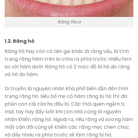
Răng thưa
1.2. Răng hô
Răng hô hay còn có tên gọi khác là răng vẩu, là tình
trạng răng hàm trên bị chìa ra phía trước nhiều hơn
so với hàm dưới. Răng hô có 2 mức độ là hô do răng
và hô do hàm.
Di truyền là nguyên nhân khá phổ biến dẫn đến tình
trạng răng hô. Nếu bố mẹ có hàm răng bị hô thì đa
phần con cái của họ đều bị. Các thói quen ngậm ti,
mút tay hay đẩy lưỡi khi còn nhỏ cũng là nguyên
nhân khiến răng hô. Ngoài ra, nếu răng và xương hàm
mất cân đối cũng sẽ khiến các răng mọc chen chúc
và đẩy nhau ra phía trước sẽ làm răng bị hô.