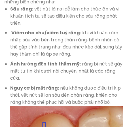
những biến chứng như:
Sâu răng:
vết nứt là nơi dễ làm cho thức ăn và vi
khuẩn tích tụ, sẽ tạo điều kiện cho sâu răng phát
triển.
Viêm nha chu/viêm tuỷ răng:
khi vi khuẩn xâm
nhập sâu vào bên trong thân răng, bệnh nhân có
thể gặp tình trạng như: đau nhức kéo dài, sưng tấy
hay thậm chí là áp xe răng.
Ảnh hưởng đến tính thẩm mỹ:
răng bị nứt sẽ gây
mất tự tin khi cười, nói chuyện, nhất là các răng
cửa.
Nguy cơ bị mất răng:
nếu không được điều trị kịp
thời, vết nứt sẽ lan sâu đến chân răng, khiến cho
răng không thể phục hồi và buộc phải nhổ bỏ.