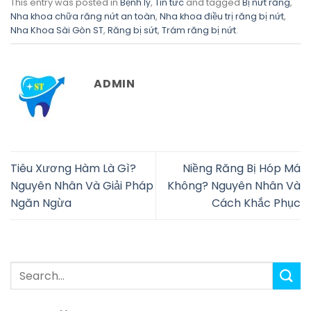
This entry was posted in
Bệnh lý
,
Tin tức
and tagged
Bị nứt răng
,
Nha khoa chữa răng nứt an toàn
,
Nha khoa điều trị răng bị nứt
,
Nha Khoa Sài Gòn ST
,
Răng bị sứt
,
Trám răng bị nứt
.
ADMIN
Tiêu Xương Hàm Là Gì?
Niềng Răng Bị Hóp Má
Nguyên Nhân Và Giải Pháp
Không? Nguyên Nhân Và
Ngăn Ngừa
Cách Khắc Phục