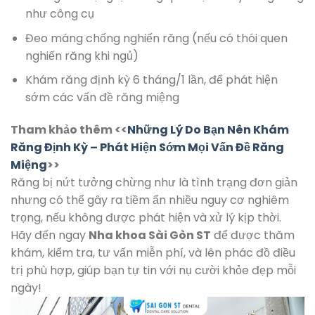
như công cụ
Đeo máng chống nghiến răng (nếu có thói quen
nghiến răng khi ngủ)
Khám răng định kỳ 6 tháng/1 lần, để phát hiện
sớm các vấn đề răng miệng
Tham khảo thêm <<
Những Lý Do Bạn Nên Khám
Răng Định Kỳ – Phát Hiện Sớm Mọi Vấn Đề Răng
Miệng
>>
Răng bị nứt tưởng chừng như là tình trạng đơn giản
nhưng có thể gây ra tiềm ẩn nhiều nguy cơ nghiêm
trọng, nếu không được phát hiện và xử lý kịp thời.
Hãy đến ngay
Nha khoa Sài Gòn ST
để được thăm
khám, kiểm tra, tư vấn miễn phí, và lên phác đồ điều
trị phù hợp, giúp bạn tự tin với nụ cười khỏe đẹp mỗi
ngày!