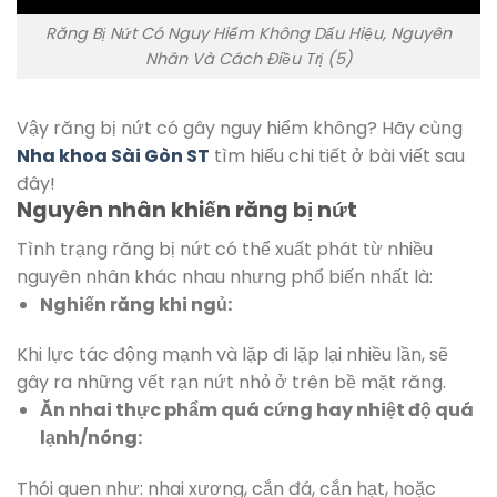
Răng Bị Nứt Có Nguy Hiểm Không Dấu Hiệu, Nguyên
Nhân Và Cách Điều Trị (5)
Vậy răng bị nứt có gây nguy hiểm không? Hãy cùng
Nha khoa Sài Gòn ST
tìm hiểu chi tiết ở bài viết sau
đây!
Nguyên nhân khiến răng bị nứt
Tình trạng răng bị nứt có thể xuất phát từ nhiều
nguyên nhân khác nhau nhưng phổ biến nhất là:
Nghiến răng khi ngủ:
Khi lực tác động mạnh và lặp đi lặp lại nhiều lần, sẽ
gây ra những vết rạn nứt nhỏ ở trên bề mặt răng.
Ăn nhai thực phẩm quá cứng hay nhiệt độ quá
lạnh/nóng:
Thói quen như: nhai xương, cắn đá, cắn hạt, hoặc