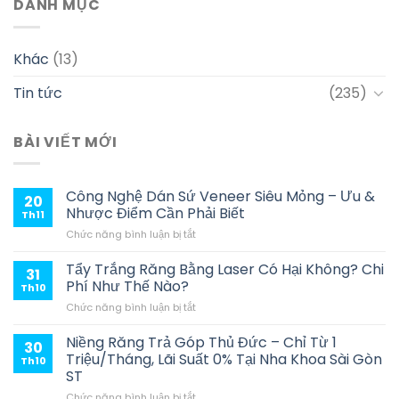
DANH MỤC
Khác
(13)
Tin tức
(235)
BÀI VIẾT MỚI
Công Nghệ Dán Sứ Veneer Siêu Mỏng – Ưu &
20
Nhược Điểm Cần Phải Biết
Th11
ở
Chức năng bình luận bị tắt
Công
Nghệ
Tẩy Trắng Răng Bằng Laser Có Hại Không? Chi
31
Dán
Phí Như Thế Nào?
Th10
Sứ
ở
Chức năng bình luận bị tắt
Veneer
Tẩy
Siêu
Trắng
Niềng Răng Trả Góp Thủ Đức – Chỉ Từ 1
Mỏng
30
Răng
–
Triệu/Tháng, Lãi Suất 0% Tại Nha Khoa Sài Gòn
Th10
Bằng
Ưu
ST
Laser
&
ở
Chức năng bình luận bị tắt
Có