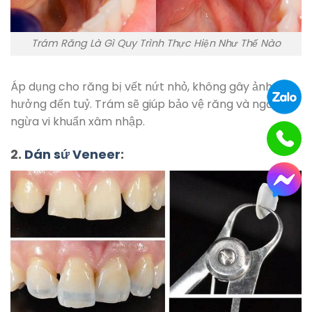
Trám Răng Là Gì Quy Trình Thực Hiện Như Thế Nào
Áp dụng cho răng bị vết nứt nhỏ, không gây ảnh
hưởng đến tuỷ. Trám sẽ giúp bảo vệ răng và ngăn
ngừa vi khuẩn xâm nhập.
2.
Dán sứ Veneer
: