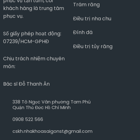
phục vụ tận tâm, coi
Trám răng
khách hàng là trung tâm
phục vụ.
Điều trị nha chu
Đính đá
Số giấy phép hoạt động:
07239/HCM-GPHĐ
Điều trị tủy răng
Chịu trách nhiệm chuyên
môn:
Bác sĩ Đỗ Thanh Ân
338 Tô Ngọc Vân phường Tam Phú
Quận Thủ Đức Hồ Chí Minh
0908 522 566
cskh.nhakhoasaigonst@gmail.com