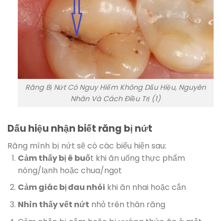
Răng Bị Nứt Có Nguy Hiểm Không Dấu Hiệu, Nguyên
Nhân Và Cách Điều Trị (1)
Dấu hiệu nhận biết răng bị nứt
Răng mình bị nứt sẽ có các biểu hiện sau:
Cảm thấy bị ê buố
t khi ăn uống thực phẩm
nóng/lạnh hoặc chua/ngọt
Cảm giác bị đau nhói
khi ăn nhai hoặc cắn
Nhìn thấy vết nứt
nhỏ trên thân răng