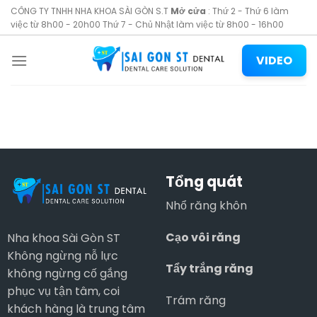
Skip
CÔNG TY TNHH NHA KHOA SÀI GÒN S.T
Mở cửa
: Thứ 2 - Thứ 6 làm
to
việc từ 8h00 - 20h00 Thứ 7 - Chủ Nhật làm việc từ 8h00 - 16h00
content
VIDEO
Tổng quát
Nhổ răng khôn
Cạo vôi răng
Nha khoa Sài Gòn ST
Không ngừng nỗ lực
Tẩy trắng răng
không ngừng cố gắng
phục vụ tận tâm, coi
Trám răng
khách hàng là trung tâm